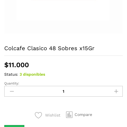
Colcafe Clasico 48 Sobres x15Gr
$
11.000
Status:
3 disponibles
Quantity:
Colcafe
Clasico
48
Sobres
x15Gr
Compare
Wishlist
quantity