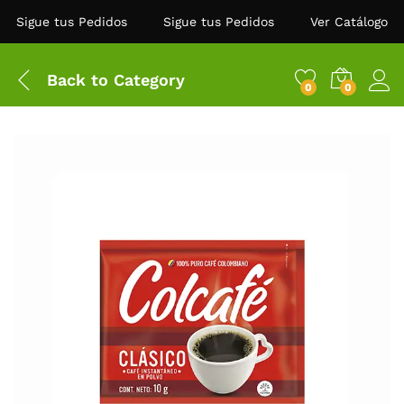
Sigue tus Pedidos
Sigue tus Pedidos
Ver Catálogo
Back to
Category
0
0