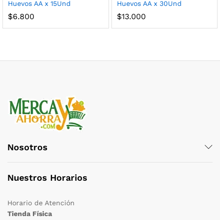
Huevos AA x 15Und
Huevos AA x 30Und
$
6.800
$
13.000
cio
cio
nimo
ximo
Nosotros
Nuestros Horarios
Horario de Atención
Tienda Física