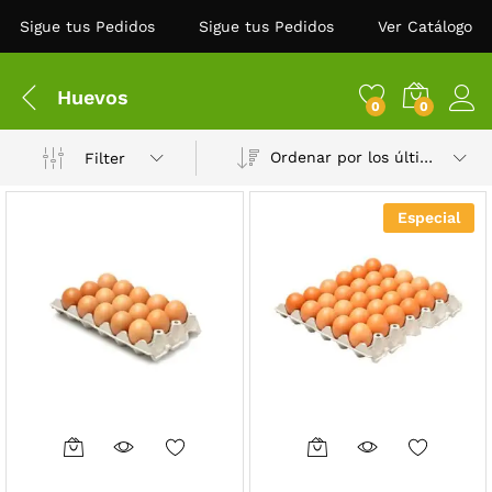
Sigue tus Pedidos
Sigue tus Pedidos
Ver Catálogo
Huevos
0
0
Ordenar por los últimos
Filter
Especial