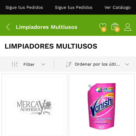
Sigue tus Pedidos
Sigue tus Pedidos
Ver Catálogo
Limpiadores Multiusos
0
0
LIMPIADORES MULTIUSOS
Ordenar por los últimos
Filter