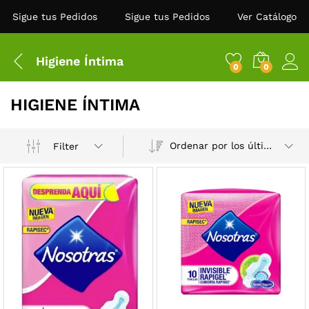
Sigue tus Pedidos
Sigue tus Pedidos
Ver Catálogo
Higiene Íntima
0
0
HIGIENE ÍNTIMA
Ordenar por los últimos
Filter