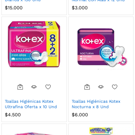
$
15.000
$
3.000
cio
cio
nimo
ximo
Toallas Higiénicas Kotex
Toallas Higiénicas Kotex
Ultrafina Oferta x 10 Und
Nocturna x 8 Und
$
4.500
$
6.000