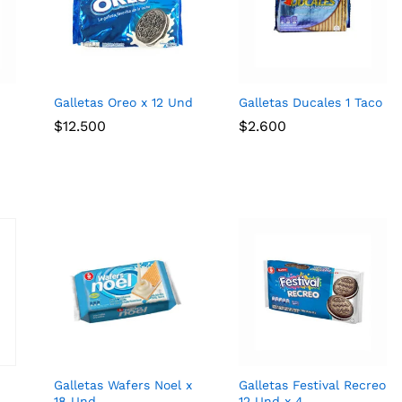
Galletas Oreo x 12 Und
Galletas Ducales 1 Taco
$
$
12.500
12.500
$
$
2.600
2.600
Galletas Wafers Noel x
Galletas Festival Recreo
18 Und
12 Und x 4