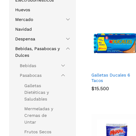
Electrodomésticos
Huevos
Mercado
Navidad
Despensa
Bebidas, Pasabocas y
Dulces
Bebidas
Galletas Ducales 6
Pasabocas
Tacos
Galletas
$
$
15.500
15.500
Dietéticas y
Saludables
Mermeladas y
Cremas de
Untar
Frutos Secos