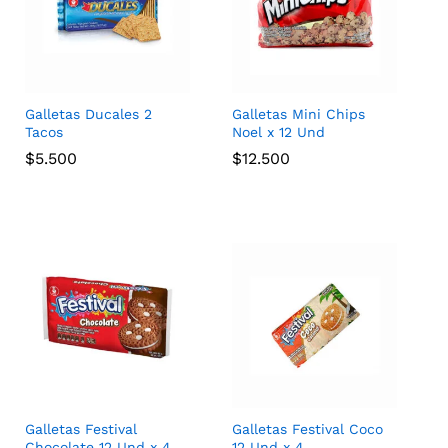
Galletas Ducales 2
Galletas Mini Chips
Tacos
Noel x 12 Und
$
$
5.500
5.500
$
$
12.500
12.500
Galletas Festival
Galletas Festival Coco
Chocolate 12 Und x 4
12 Und x 4