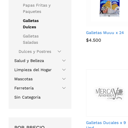
Papas Fritas y
Paquetes
Galletas
Dulces
Galletas Muuu x 24
Galletas
$
$
4.500
4.500
Saladas
Dulces y Postres
Salud y Belleza
Limpieza del Hogar
Mascotas
Ferretería
Sin Categoría
Galletas Ducales x 9
POR PRECIO
Und