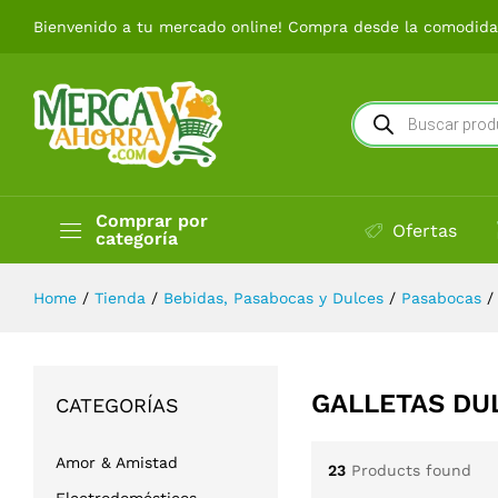
Bienvenido a tu mercado online! Compra desde la comodidad
Búsqueda
de
productos
Comprar por
Ofertas
categoría
Home
/
Tienda
/
Bebidas, Pasabocas y Dulces
/
Pasabocas
/
GALLETAS DU
CATEGORÍAS
Amor & Amistad
23
Products found