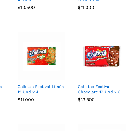
$
$
10.500
10.500
$
$
11.000
11.000
a
Galletas Festival Limón
Galletas Festival
12 Und x 4
Chocolate 12 Und x 6
$
$
11.000
11.000
$
$
13.500
13.500