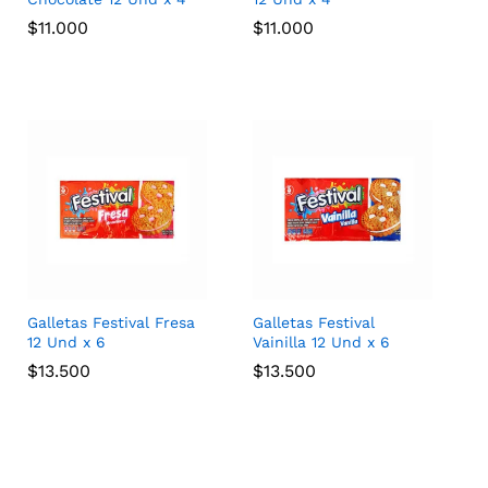
$
$
11.000
11.000
$
$
11.000
11.000
Galletas Festival Fresa
Galletas Festival
12 Und x 6
Vainilla 12 Und x 6
$
$
13.500
13.500
$
$
13.500
13.500