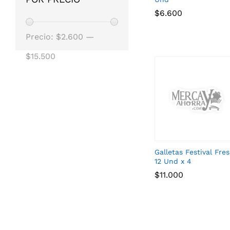
$
$
6.600
6.600
Precio
Precio
Precio:
$2.600
—
mínimo
máximo
$15.500
Galletas Festival Fres
12 Und x 4
$
$
11.000
11.000