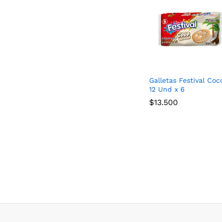
Galletas Festival Coc
12 Und x 6
$
$
13.500
13.500