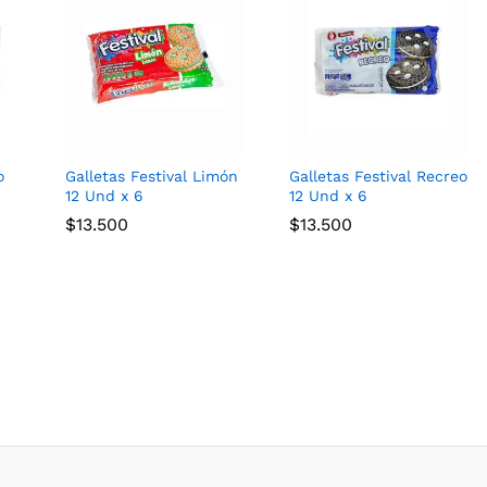
o
Galletas Festival Limón
Galletas Festival Recreo
12 Und x 6
12 Und x 6
$
$
13.500
13.500
$
$
13.500
13.500