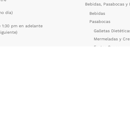
Bebidas, Pasabocas y 
mo día)
Bebidas
Pasabocas
e 1:30 pm en adelante
Galletas Dietética
siguiente)
Mermeladas y Cre
Frutos Secos
Papas Fritas y Pa
20b-03
Galletas Dulces
, Valledupar, Cesar.
Galletas Saladas
Dulces y Postres
Salud y Belleza
Limpieza del Hogar
Mascotas
Ferretería
Sin Categoría