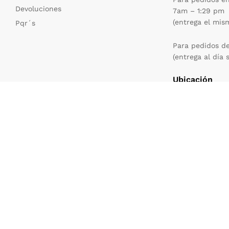
Devoluciones
7am – 1:29 pm
(entrega el mis
Pqr´s
Para pedidos d
(entrega al día 
Ubicación
Carrera 12 No. 
Barrio la Granja