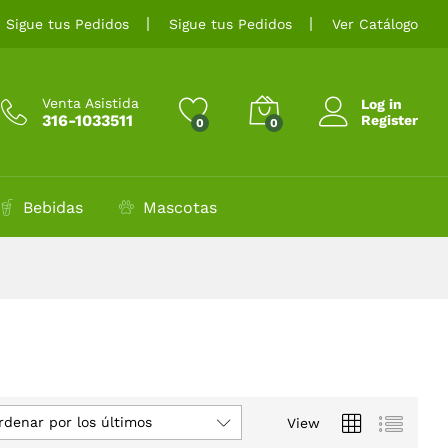
Sigue tus Pedidos
Sigue tus Pedidos
Ver Catálogo
Venta Asistida
Log in
316-1033511
Register
0
0
Bebidas
Mascotas
rdenar por los últimos
View