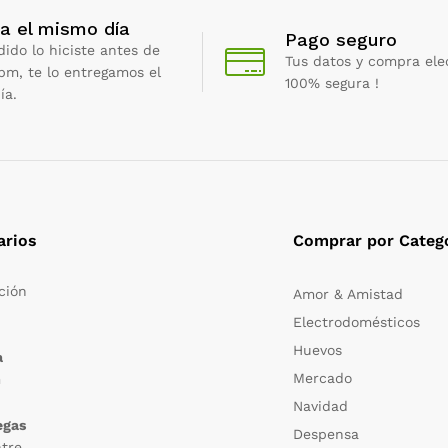
a el mismo día
Pago seguro
dido lo hiciste antes de
Tus datos y compra ele
 pm, te lo entregamos el
100% segura !
ía.
arios
Comprar por Categ
ción
Amor & Amistad
Electrodomésticos
m
Huevos
a
Mercado
m
Navidad
egas
Despensa
ntre