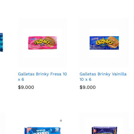
Galletas Brinky Fresa 10
Galletas Brinky Vainilla
x 6
10 x 6
$
$
9.000
9.000
$
$
9.000
9.000