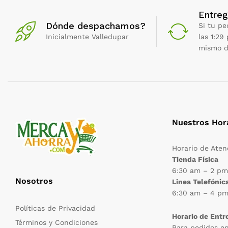
Entreg
Dónde despachamos?
Si tu pe
Inicialmente Valledupar
las 1:29
mismo d
Nuestros Hor
Horario de Aten
Tienda Física
6:30 am – 2 p
Nosotros
Linea Telefónic
6:30 am – 4 p
Políticas de Privacidad
Horario de Entr
Términos y Condiciones
Para pedidos e