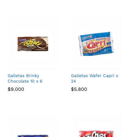
Galletas Brinky
Galletas Wafer Capri x
Chocolate 10 x 6
24
$
$
9.000
9.000
$
$
5.800
5.800