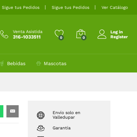
$
9.000
Añadir al carrito
Sigue tus Pedidos
Sigue tus Pedidos
Ver Catálogo
Venta Asistida
Log in
316-1033511
Register
0
0
Bebidas
Mascotas
Envío solo en
Valledupar
Garantía