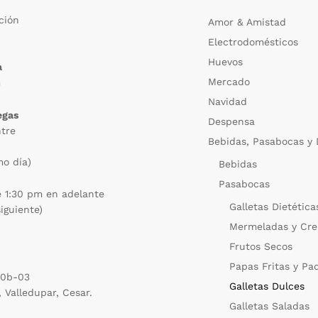
ción
Amor & Amistad
Electrodomésticos
m
Huevos
a
Mercado
m
Navidad
egas
Despensa
ntre
Bebidas, Pasabocas y 
mo día)
Bebidas
Pasabocas
e 1:30 pm en adelante
Galletas Dietética
siguiente)
Mermeladas y Cre
Frutos Secos
Papas Fritas y Pa
20b-03
Galletas Dulces
, Valledupar, Cesar.
Galletas Saladas