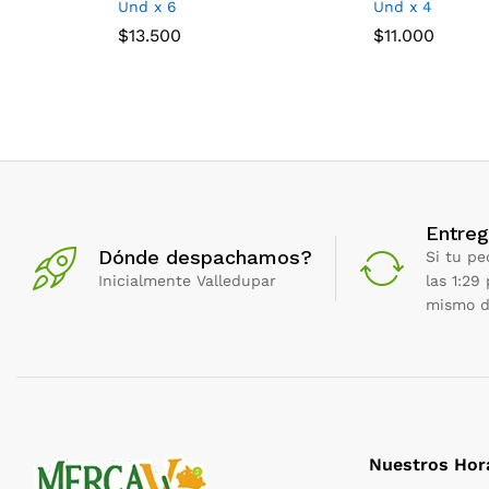
Und x 6
Und x 4
$
13.500
$
11.000
Entreg
Dónde despachamos?
Si tu pe
Inicialmente Valledupar
las 1:29
mismo d
Nuestros Hor