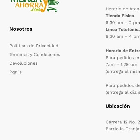
Horario de Aten
Tienda Física
6:30 am – 2 p
Nosotros
Linea Telefónic
6:30 am – 4 p
Políticas de Privacidad
Horario de Entr
Términos y Condiciones
Para pedidos e
Devoluciones
7am – 1:29 pm
(entrega el mis
Pqr´s
Para pedidos d
(entrega al día 
Ubicación
Carrera 12 No. 
Barrio la Granja