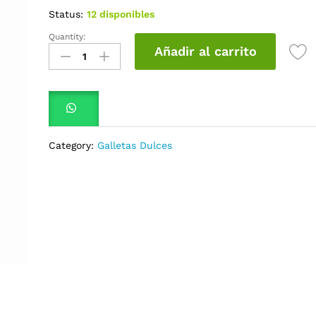
Status:
12 disponibles
Quantity:
Galletas
Añadir al carrito
Brinky
Vainilla
10
x
6
quantity
Category:
Galletas Dulces