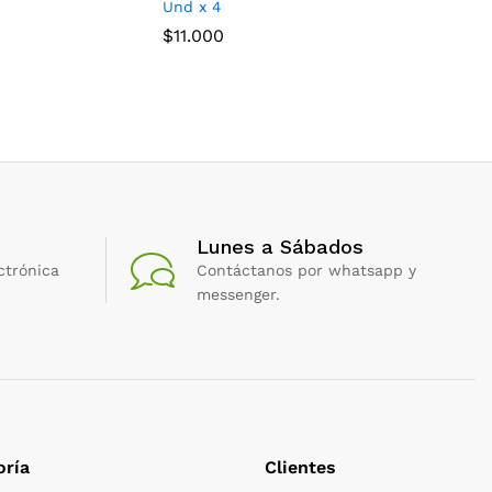
Und x 4
$
6.600
$
11.000
Lunes a Sábados
ctrónica
Contáctanos por whatsapp y
messenger.
oría
Clientes