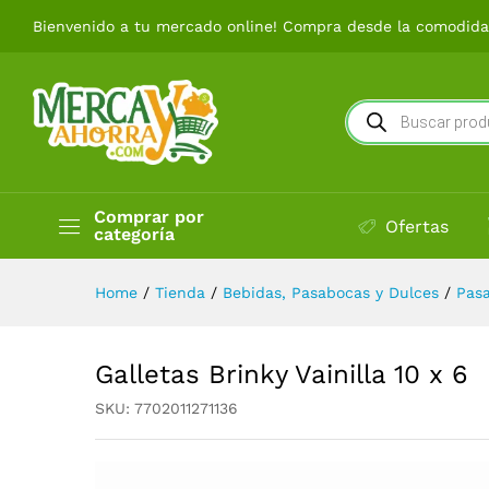
Galletas Brinky Vainilla 10 x 6
Bienvenido a tu mercado online! Compra desde la comodidad
Búsqueda
de
productos
Comprar por
Ofertas
categoría
Home
/
Tienda
/
Bebidas, Pasabocas y Dulces
/
Pas
Galletas Brinky Vainilla 10 x 6
SKU:
7702011271136