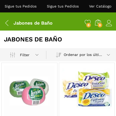
Sigue tus Pedidos
Sigue tus Pedidos
Ver Catálogo
Jabones de Baño
0
0
JABONES DE BAÑO
Ordenar por los últimos
Filter