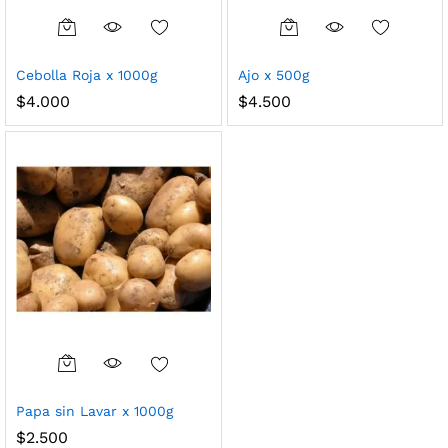
Cebolla Roja x 1000g
Ajo x 500g
$
4.000
$
4.500
cio
cio
nimo
ximo
Papa sin Lavar x 1000g
$
2.500