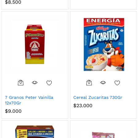
$
8.500
7 Granos Peter Vainilla
Cereal Zucaritas 730Gr
12x70Gr
$
23.000
$
9.000