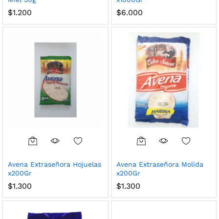
$
1.200
$
6.000
cio
cio
nimo
ximo
Avena Extraseñora Hojuelas
Avena Extraseñora Molida
x200Gr
x200Gr
$
1.300
$
1.300