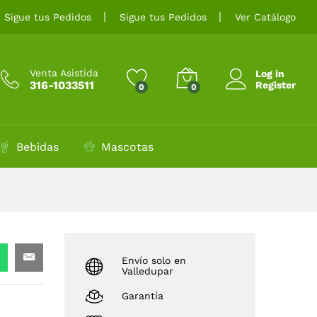
$
1.100
Añadir al carrito
Sigue tus Pedidos
Sigue tus Pedidos
Ver Catálogo
Venta Asistida
Log in
316-1033511
Register
0
0
Bebidas
Mascotas
Envío solo en
Valledupar
Garantía