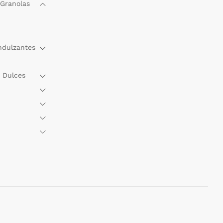
 Granolas
ndulzantes
 Dulces