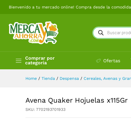
Avena Quaker Hojuelas x115G
Bienvenido a tu mercado online! Compra desde la comodidad
Búsqueda
de
productos
Comprar por
Ofertas
categoría
Home
/
Tienda
/
Despensa
/
Cereales, Avenas y Gra
Avena Quaker Hojuelas x115Gr
SKU:
7702193701933