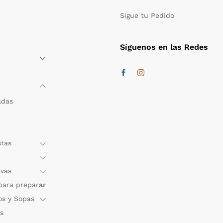
Sigue tu Pedido
Síguenos en las Redes
adas
stas
rvas
para preparar
os y Sopas
s