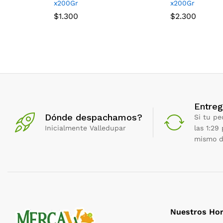
x200Gr
x200Gr
$
1.300
$
2.300
Entreg
Dónde despachamos?
Si tu pe
Inicialmente Valledupar
las 1:29
mismo d
Nuestros Hor