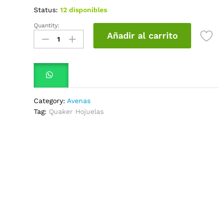
Status:
12 disponibles
Quantity:
Avena
Añadir al carrito
Quaker
Hojuelas
x115Gr
quantity
Category:
Avenas
Tag:
Quaker Hojuelas