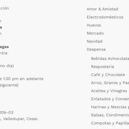
nción
Amor & Amistad
Electrodomésticos
m
Huevos
ca
Mercado
m
Navidad
regas
Despensa
ntre
Bebidas Achocolat
mo día)
Resposteria
Café y Chocolate
e 1:30 pm en adelante
Arroz, Granos y Pa
siguiente)
Aceites y Vinagres
Enlatados y Conse
Harinas y Mezclas 
 20b-03
Salsas, Condiment
a, Valledupar, Cesar.
Compotas y Papilla