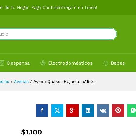
r
 de tu Hogar, Paga Contraentrega o en Linea!
Despensa
Electrodomésticos
Bebés
nolas
/
Avenas
/
Avena Quaker Hojuelas x115Gr
$
1.100