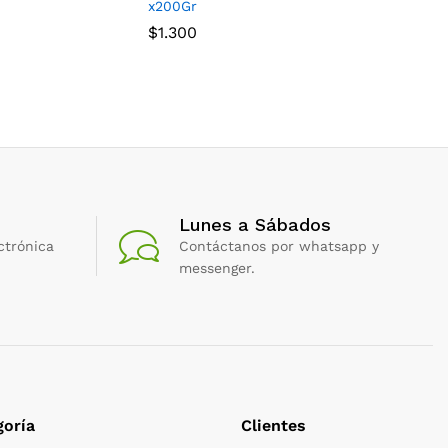
x200Gr
x220Gr
$
1.300
$
1.900
Lunes a Sábados
ctrónica
Contáctanos por whatsapp y
messenger.
oría
Clientes