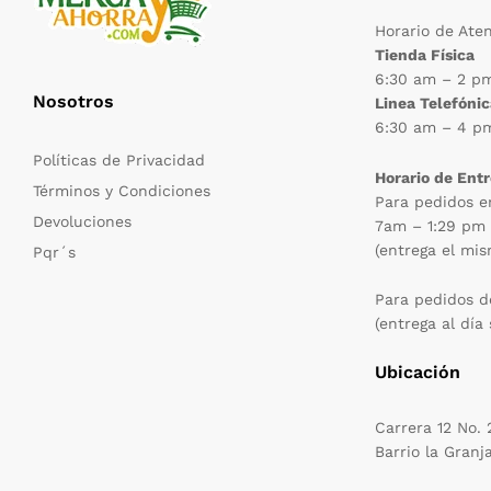
Horario de Ate
Tienda Física
6:30 am – 2 p
Nosotros
Linea Telefóni
6:30 am – 4 p
Políticas de Privacidad
Horario de Ent
Términos y Condiciones
Para pedidos e
Devoluciones
7am – 1:29 pm
(entrega el mis
Pqr´s
Para pedidos d
(entrega al día 
Ubicación
Carrera 12 No.
Barrio la Granj