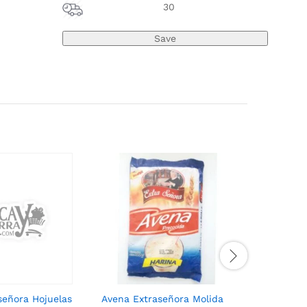
30
señora Hojuelas
Avena Extraseñora Molida
Avena Qu