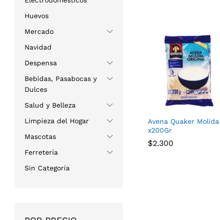
Electrodomésticos
Huevos
Mercado
Navidad
Despensa
Bebidas, Pasabocas y
Dulces
Salud y Belleza
Limpieza del Hogar
Avena Quaker Molida
x200Gr
Mascotas
$
$
2.300
2.300
Ferretería
Sin Categoría