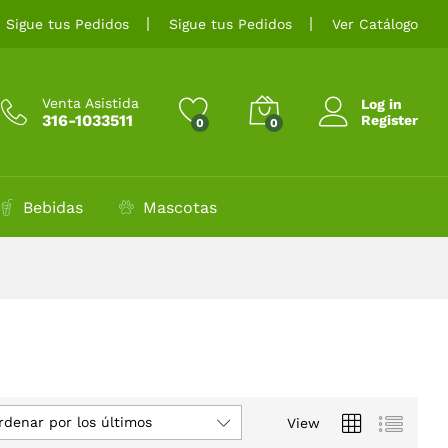
Sigue tus Pedidos
Sigue tus Pedidos
Ver Catálogo
Venta Asistida
Log in
316-1033511
Register
0
0
Bebidas
Mascotas
rdenar por los últimos
View