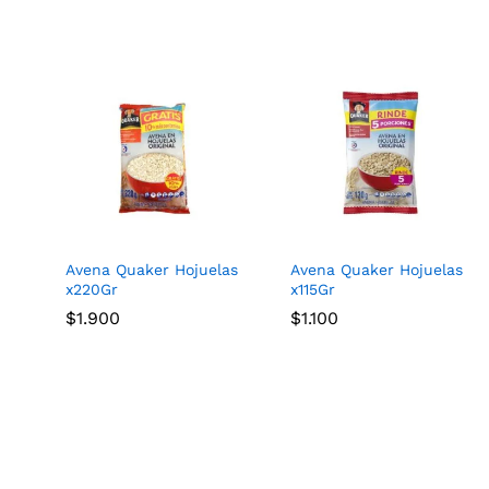
Avena Quaker Hojuelas
Avena Quaker Hojuelas
x220Gr
x115Gr
$
$
1.900
1.900
$
$
1.100
1.100