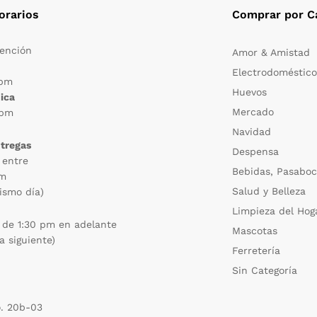
orarios
Comprar por C
tención
Amor & Amistad
Electrodoméstico
 pm
Huevos
ica
Mercado
 pm
Navidad
ntregas
Despensa
 entre
Bebidas, Pasaboc
pm
Salud y Belleza
ismo día)
Limpieza del Hog
 de 1:30 pm en adelante
Mascotas
a siguiente)
Ferretería
Sin Categoría
o. 20b-03