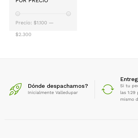
POR PRECIO
Precio
Precio
Precio:
$1.100
—
mínimo
máximo
$2.300
Entreg
Dónde despachamos?
Si tu pe
Inicialmente Valledupar
las 1:29
mismo d