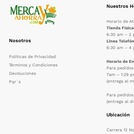
Nuestros H
Horario de A
Tienda Física
6:30 am – 2
Nosotros
Linea Telefón
6:30 am – 4
Políticas de Privacidad
Horario de E
Términos y Condiciones
Para pedidos
Devoluciones
7am – 1:29 
(entrega el m
Pqr´s
Para pedidos
(entrega al dí
Ubicación
Carrera 12 N