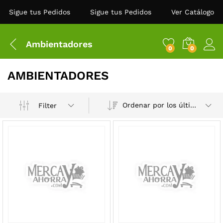
Sigue tus Pedidos
Sigue tus Pedidos
Ver Catálogo
Ambientadores
0
0
AMBIENTADORES
Ordenar por los últimos
Filter