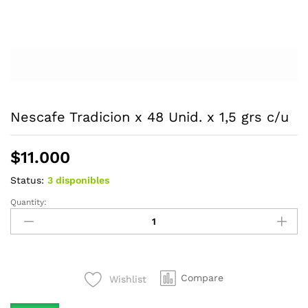
Nescafe Tradicion x 48 Unid. x 1,5 grs c/u
$
11.000
Status:
3 disponibles
Quantity:
Nescafe
Tradicion
x
48
Unid.
Compare
Wishlist
x
1,5