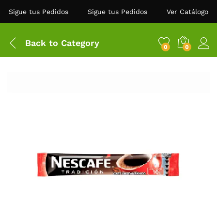
Sigue tus Pedidos
Sigue tus Pedidos
Ver Catálogo
Back to
Category
0
0