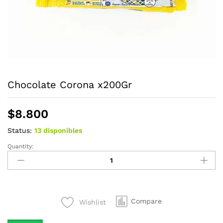
Chocolate Corona x200Gr
$
8.800
Status:
13 disponibles
Quantity:
Chocolate
Corona
x200Gr
quantity
Compare
Wishlist