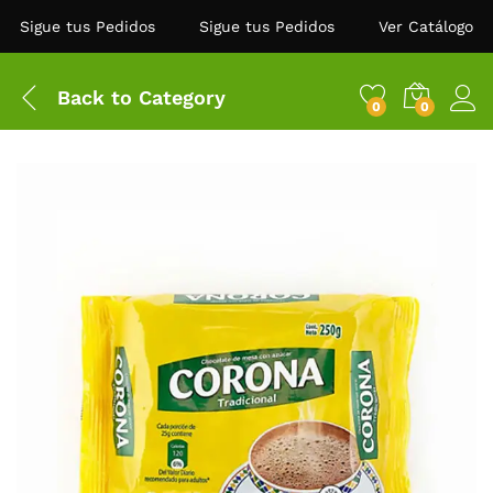
Sigue tus Pedidos
Sigue tus Pedidos
Ver Catálogo
Back to
Category
0
0