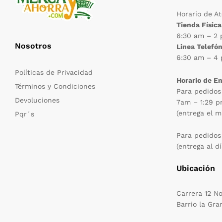
Horario de A
Tienda Física
6:30 am – 2
Nosotros
Linea Telefón
6:30 am – 4
Políticas de Privacidad
Horario de E
Términos y Condiciones
Para pedidos
Devoluciones
7am – 1:29 
(entrega el m
Pqr´s
Para pedidos
(entrega al dí
Ubicación
Carrera 12 N
Barrio la Gra