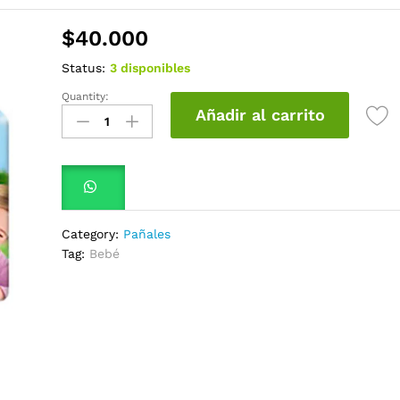
$
40.000
Status:
3 disponibles
Quantity:
Pañal
Añadir al carrito
Winny
Ultratrim-
Sec
Et4
Sin
Emp
Category:
Pañales
Ind
Tag:
Bebé
quantity