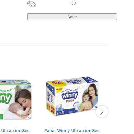
30
 Ultratrim-Sec
Pañal Winny Ultratrim-Sec
Cereal In