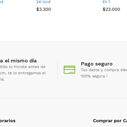
nd
24 Und
Et 1
$
3.300
$
23.000
a el mismo día
Pago seguro
dido lo hiciste antes de
Tus datos y compra ele
 pm, te lo entregamos el
100% segura !
ía.
orarios
Comprar por C