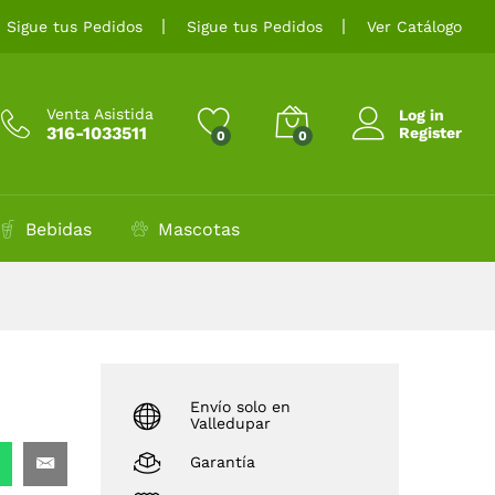
$
40.000
Añadir al carrito
Sigue tus Pedidos
Sigue tus Pedidos
Ver Catálogo
Venta Asistida
Log in
316-1033511
Register
0
0
Bebidas
Mascotas
Envío solo en
Valledupar
Garantía