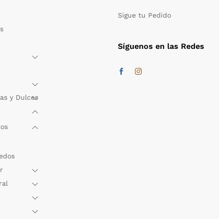
Sigue tu Pedido
s
Síguenos en las Redes
as y Dulces
tos
edos
r
ral