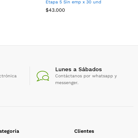
Etapa 5 Sin emp x 30 und
Trigo Mie
$
43.000
$
11.500
Lunes a Sábados
ctrónica
Contáctanos por whatsapp y
messenger.
ategoría
Clientes