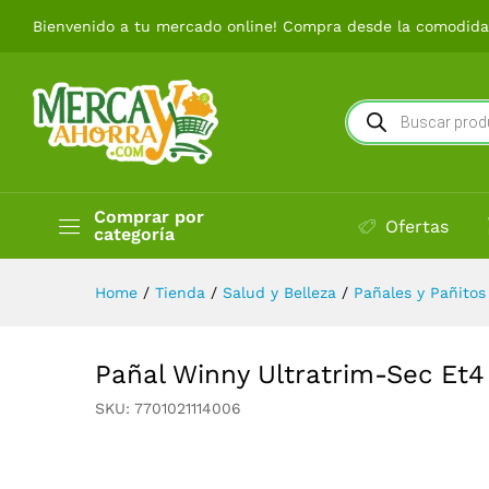
Pañal Winny Ultratrim-Sec E
Bienvenido a tu mercado online! Compra desde la comodidad
Búsqueda
de
productos
Comprar por
Ofertas
categoría
Home
/
Tienda
/
Salud y Belleza
/
Pañales y Pañitos
Pañal Winny Ultratrim-Sec Et4
SKU:
7701021114006