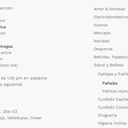
tención
Amor & Amistad
Electrodoméstico
 pm
Huevos
ica
Mercado
 pm
Navidad
ntregas
Despensa
 entre
Bebidas, Pasaboc
pm
Salud y Belleza
ismo día)
Pañales y Pañi
 de 1:30 pm en adelante
Pañales
a siguiente)
Pañitos Húm
Cuidado Capila
Cuidado Corpo
o. 20b-03
Droguería
nja, Valledupar, Cesar.
Higiene Íntima