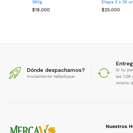
360g
Etapa 3 x 25 u
$
18.000
$
25.000
Entreg
Dónde despachamos?
Si tu pe
Inicialmente Valledupar
las 1:29
mismo d
Nuestros H