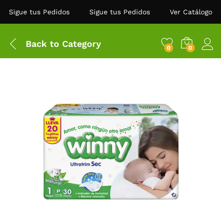
Sigue tus Pedidos
Sigue tus Pedidos
Ver Catálogo
Back to
Category
0
0