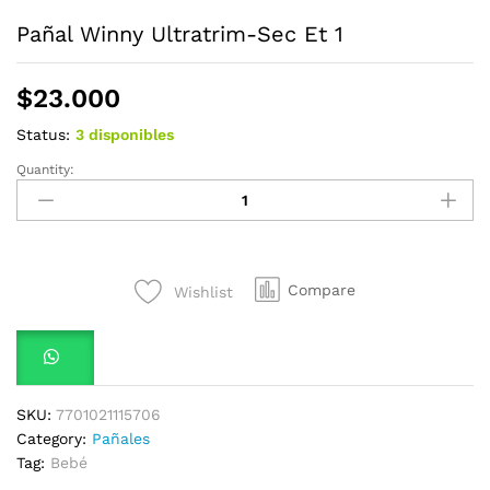
Pañal Winny Ultratrim-Sec Et 1
$
23.000
Status:
3 disponibles
Quantity:
Pañal
Winny
Ultratrim-
Sec
Et
Compare
Wishlist
1
quantity
SKU:
7701021115706
Category:
Pañales
Tag:
Bebé