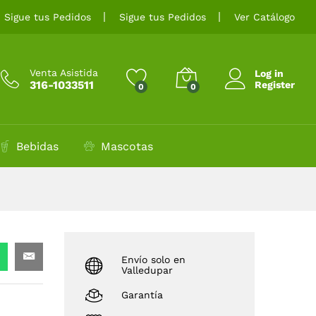
$
12.500
Añadir al carrito
Sigue tus Pedidos
Sigue tus Pedidos
Ver Catálogo
Venta Asistida
Log in
316-1033511
Register
0
0
Bebidas
Mascotas
Envío solo en
Valledupar
Garantía