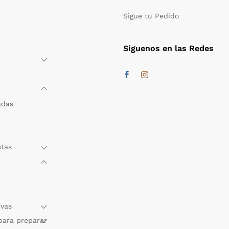
Sigue tu Pedido
Síguenos en las Redes
adas
stas
rvas
para preparar