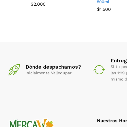
500ml
$
2.000
$
1.500
Entreg
Dónde despachamos?
Si tu pe
Inicialmente Valledupar
las 1:29
mismo d
Nuestros Hor