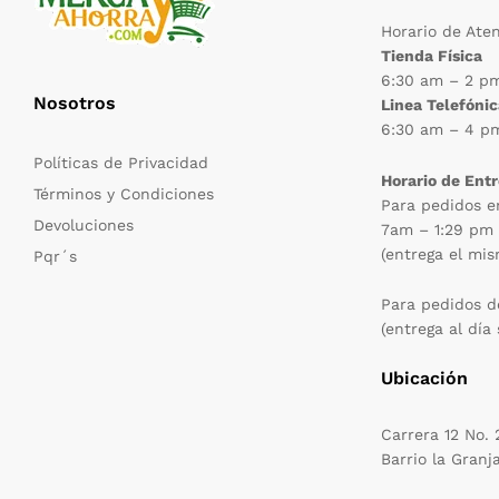
Horario de Ate
Tienda Física
6:30 am – 2 p
Nosotros
Linea Telefóni
6:30 am – 4 p
Políticas de Privacidad
Horario de Ent
Términos y Condiciones
Para pedidos e
Devoluciones
7am – 1:29 pm
(entrega el mis
Pqr´s
Para pedidos d
(entrega al día 
Ubicación
Carrera 12 No.
Barrio la Granj