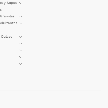
os y Sopas
s
 Granolas
ndulzantes
 Dulces