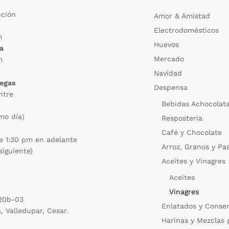
nción
Amor & Amistad
Electrodomésticos
m
Huevos
ca
Mercado
m
Navidad
regas
Despensa
ntre
Bebidas Achocolat
mo día)
Resposteria
Café y Chocolate
e 1:30 pm en adelante
Arroz, Granos y Pa
siguiente)
Aceites y Vinagres
Aceites
Vinagres
 20b-03
Enlatados y Conse
a, Valledupar, Cesar.
Harinas y Mezclas 