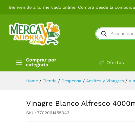
Vinagre Blanco Alfresco 400
Bienvenido a tu mercado online! Compra desde la comodidad
Búsqueda
de
productos
Comprar por
Ofertas
categoría
Home
/
Tienda
/
Despensa
/
Aceites y Vinagres
/
Vi
Vinagre Blanco Alfresco 4000
SKU:
7702061455043