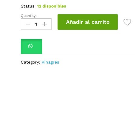
Status:
12 disponibles
Quantity:
Vinagre
Añadir al carrito
Blanco
Alfresco
4000ml
quantity
Category:
Vinagres