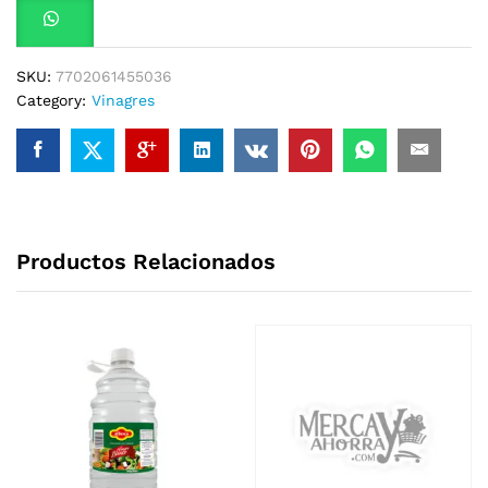
SKU:
7702061455036
Category:
Vinagres
Productos Relacionados