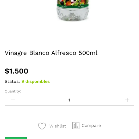
Vinagre Blanco Alfresco 500ml
$
1.500
Status:
9 disponibles
Quantity:
Vinagre
Blanco
Alfresco
500ml
quantity
Compare
Wishlist