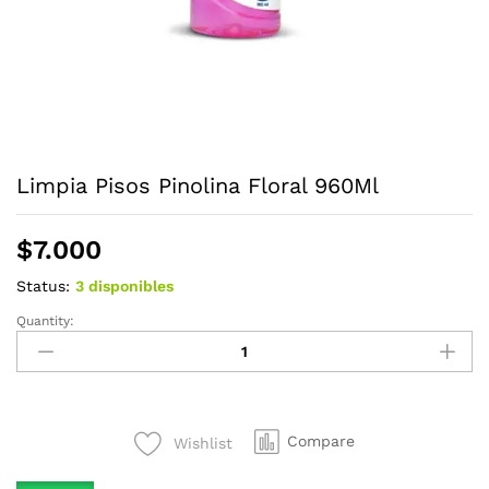
Limpia Pisos Pinolina Floral 960Ml
$
7.000
Status:
3 disponibles
Quantity:
Limpia
Pisos
Pinolina
Floral
960Ml
Compare
Wishlist
quantity