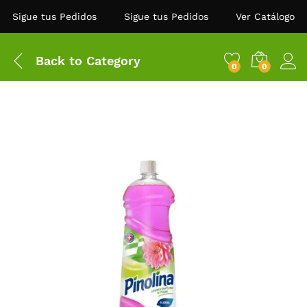
Sigue tus Pedidos
Sigue tus Pedidos
Ver Catálogo
Back to
Category
0
0