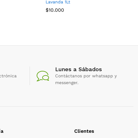
Lavanda 1Lt
Lavanda 
$
10.000
$
1.500
Lunes a Sábados
ctrónica
Contáctanos por whatsapp y
messenger.
ía
Clientes