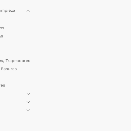
Limpieza
os
as
s, Trapeadores
 Basuras
res
s