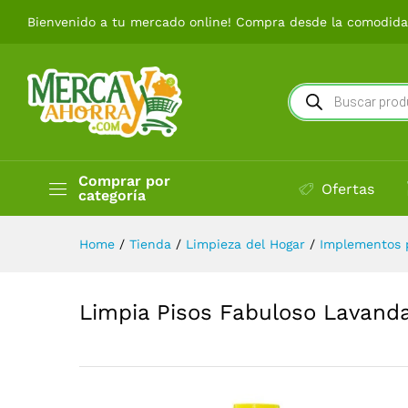
Limpia Pisos Fabuloso Lavan
Bienvenido a tu mercado online! Compra desde la comodidad
Búsqueda
de
productos
Comprar por
Ofertas
categoría
Home
/
Tienda
/
Limpieza del Hogar
/
Implementos p
Limpia Pisos Fabuloso Lavanda