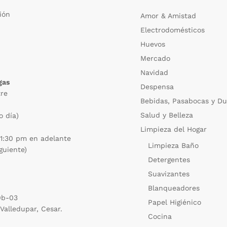
ión
Amor & Amistad
Electrodomésticos
Huevos
Mercado
Navidad
gas
Despensa
re
Bebidas, Pasabocas y Du
Salud y Belleza
o día)
Limpieza del Hogar
 1:30 pm en adelante
Limpieza Baño
iguiente)
Detergentes
Suavizantes
Blanqueadores
0b-03
Papel Higiénico
 Valledupar, Cesar.
Cocina