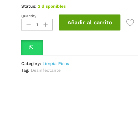
Status:
2 disponibles
Quantity:
Limpia
Añadir al carrito
Pisos
Fabuloso
Lavanda
5Lt
quantity
Category:
Limpia Pisos
Tag:
Desinfectante