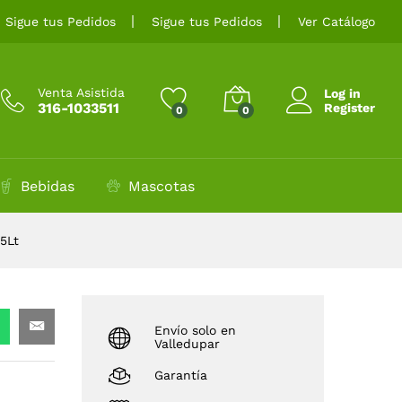
$
29.000
Añadir al carrito
Sigue tus Pedidos
Sigue tus Pedidos
Ver Catálogo
Venta Asistida
Log in
316-1033511
Register
0
0
Bebidas
Mascotas
5Lt
Envío solo en
Valledupar
Garantía