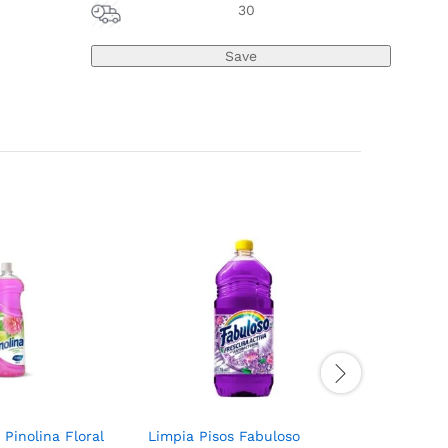
30
 Pinolina Floral
Limpia Pisos Fabuloso
Limpia Pi