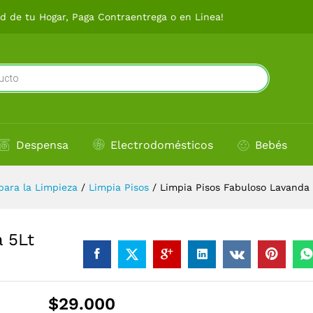
da 5Lt
 de tu Hogar, Paga Contraentrega o en Linea!
Despensa
Electrodomésticos
Bebés
ara la Limpieza
/
Limpia Pisos
/
Limpia Pisos Fabuloso Lavanda 
 5Lt
$
29.000