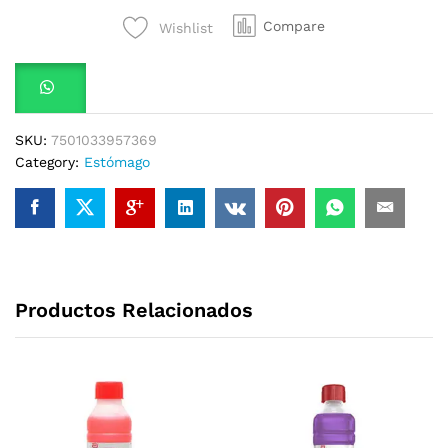
Oral
Compare
Wishlist
Manzana
500Ml
quantity
SKU:
7501033957369
Category:
Estómago
Productos Relacionados