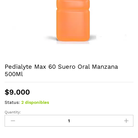
Pedialyte Max 60 Suero Oral Manzana
500Ml
$
9.000
Status:
2 disponibles
Quantity:
Pedialyte
Max
60
Suero