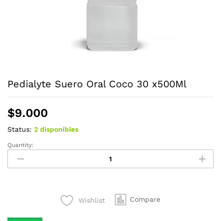
Pedialyte Suero Oral Coco 30 x500Ml
$
9.000
Status:
2 disponibles
Quantity:
Pedialyte
Suero
Oral
Coco
30
Compare
Wishlist
x500Ml
quantity