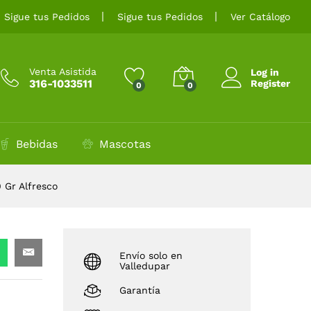
$
3.500
Añadir al carrito
Sigue tus Pedidos
Sigue tus Pedidos
Ver Catálogo
Venta Asistida
Log in
316-1033511
Register
0
0
Bebidas
Mascotas
 Gr Alfresco
Envío solo en
Valledupar
Garantía