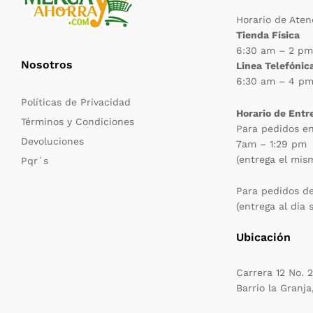
Horario de Aten
Tienda Física
6:30 am – 2 p
Nosotros
Linea Telefónic
6:30 am – 4 p
Políticas de Privacidad
Horario de Entr
Términos y Condiciones
Para pedidos e
Devoluciones
7am – 1:29 pm
(entrega el mis
Pqr´s
Para pedidos d
(entrega al día 
Ubicación
Carrera 12 No. 
Barrio la Granja