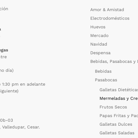
ción
Amor & Amistad
Electrodomésticos
m
Huevos
a
Mercado
m
Navidad
egas
Despensa
ntre
Bebidas, Pasabocas y 
mo día)
Bebidas
Pasabocas
e 1:30 pm en adelante
Galletas Dietética
siguiente)
Mermeladas y Cre
Frutos Secos
Papas Fritas y Pa
20b-03
Galletas Dulces
, Valledupar, Cesar.
Galletas Saladas