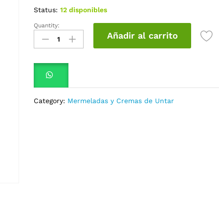
Status:
12 disponibles
Quantity:
Mermelada
Añadir al carrito
Mora
x
200
Gr
Alfresco
quantity
Category:
Mermeladas y Cremas de Untar