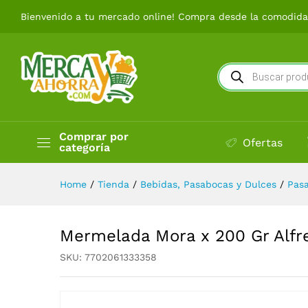
Mermelada Mora x 200 Gr Al
Bienvenido a tu mercado online! Compra desde la comodidad
Búsqueda
de
productos
Comprar por
Ofertas
categoría
Home
/
Tienda
/
Bebidas, Pasabocas y Dulces
/
Pas
Mermelada Mora x 200 Gr Alfr
SKU:
7702061333358