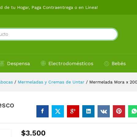
fresco
 de tu Hogar, Paga Contraentrega o en Linea!
Despensa
Electrodomésticos
Bebés
abocas
/
Mermeladas y Cremas de Untar
/
Mermelada Mora x 200
esco
$
3.500