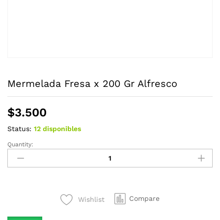
Mermelada Fresa x 200 Gr Alfresco
$
3.500
Status:
12 disponibles
Quantity:
Mermelada
Fresa
x
200
Gr
Compare
Wishlist
Alfresco
quantity