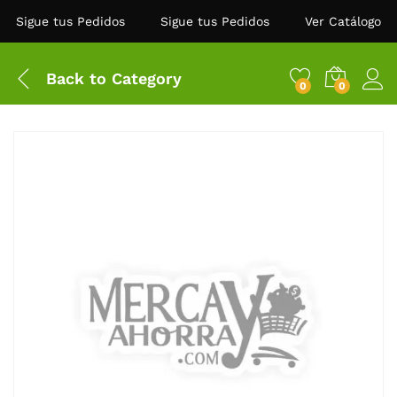
Sigue tus Pedidos
Sigue tus Pedidos
Ver Catálogo
Back to
Category
0
0