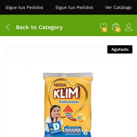
Sigue tus Pedidos
Sigue tus Pedidos
Ver Catálogo
Back to
Category
0
0
Agotado