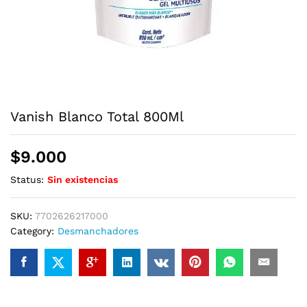
Vanish Blanco Total 800Ml
$
9.000
Status:
Sin existencias
SKU:
7702626217000
Category:
Desmanchadores