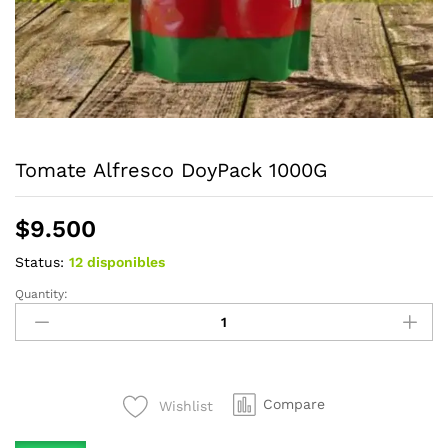
Tomate Alfresco DoyPack 1000G
$
9.500
Status:
12 disponibles
Quantity:
Tomate
Alfresco
DoyPack
1000G
quantity
Compare
Wishlist