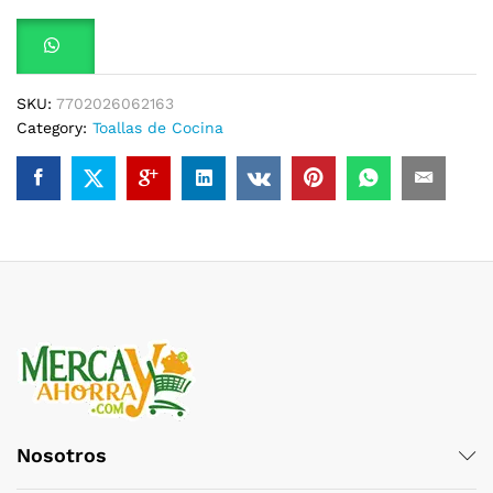
120
Tollas
quantity
SKU:
7702026062163
Category:
Toallas de Cocina
Nosotros