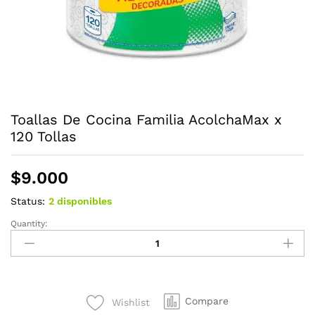
Toallas De Cocina Familia AcolchaMax x
120 Tollas
$
9.000
Status:
2 disponibles
Quantity:
Toallas
De
Cocina
Familia
AcolchaMax
Compare
Wishlist
x