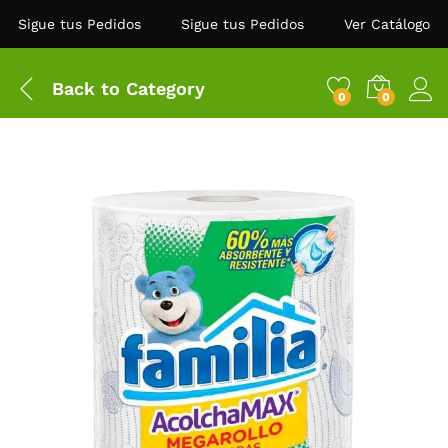
Sigue tus Pedidos
Sigue tus Pedidos
Ver Catálogo
Back to
Category
0
0