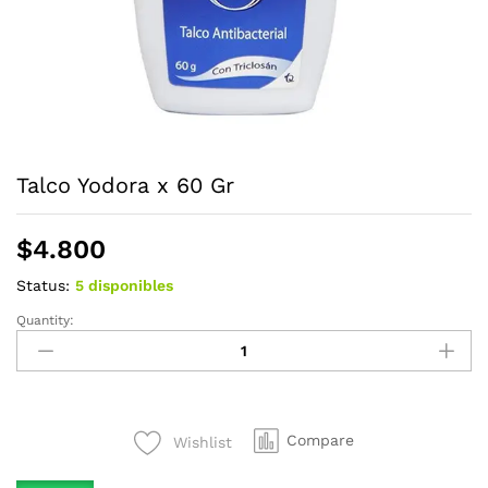
Talco Yodora x 60 Gr
$
4.800
Status:
5 disponibles
Quantity:
Talco
Yodora
x
60
Gr
Compare
Wishlist
quantity