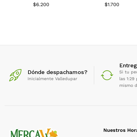
$
6.200
$
1.700
Entreg
Dónde despachamos?
Si tu pe
Inicialmente Valledupar
las 1:29
mismo d
Nuestros Hor