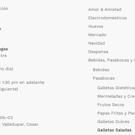
ción
Amor & Amistad
Electrodomésticos
m
Huevos
a
Mercado
m
Navidad
egas
Despensa
ntre
Bebidas, Pasabocas y 
mo día)
Bebidas
Pasabocas
e 1:30 pm en adelante
Galletas Dietética
siguiente)
Mermeladas y Cre
Frutos Secos
Papas Fritas y Pa
20b-03
Galletas Dulces
, Valledupar, Cesar.
Galletas Saladas