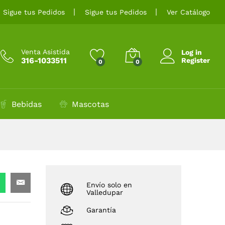
$
6.000
Añadir al carrito
Sigue tus Pedidos
Sigue tus Pedidos
Ver Catálogo
Venta Asistida
Log in
316-1033511
Register
0
0
Bebidas
Mascotas
Envío solo en
Valledupar
Garantía