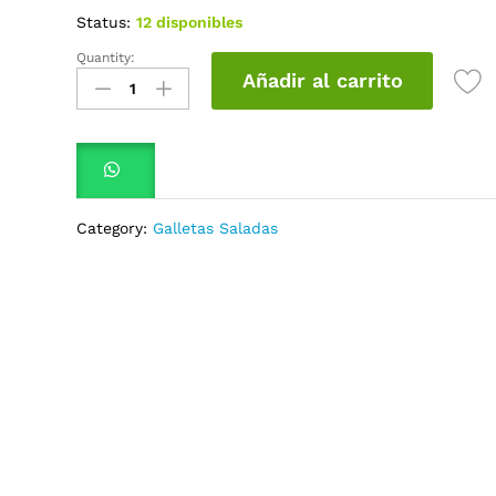
Status:
12 disponibles
Quantity:
Galletas
Añadir al carrito
Saltín
Porcionada
x
9
quantity
Category:
Galletas Saladas