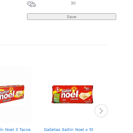
30
tín Noel 3 Tacos
Galletas Saltin Noel x 10
Galletas 