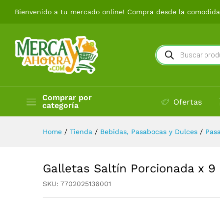
Galletas Saltín Porcionada x 
Bienvenido a tu mercado online! Compra desde la comodidad
Búsqueda
de
productos
Comprar por
Ofertas
categoría
Home
/
Tienda
/
Bebidas, Pasabocas y Dulces
/
Pas
Galletas Saltín Porcionada x 9
SKU:
7702025136001