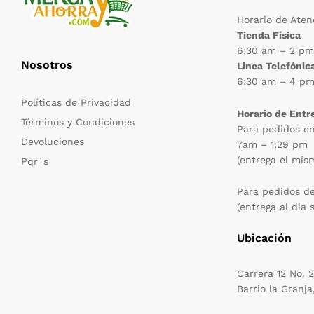
Horario de Aten
Tienda Física
6:30 am – 2 p
Nosotros
Linea Telefónic
6:30 am – 4 p
Políticas de Privacidad
Horario de Entr
Términos y Condiciones
Para pedidos e
Devoluciones
7am – 1:29 pm
(entrega el mis
Pqr´s
Para pedidos d
(entrega al día 
Ubicación
Carrera 12 No. 
Barrio la Granja