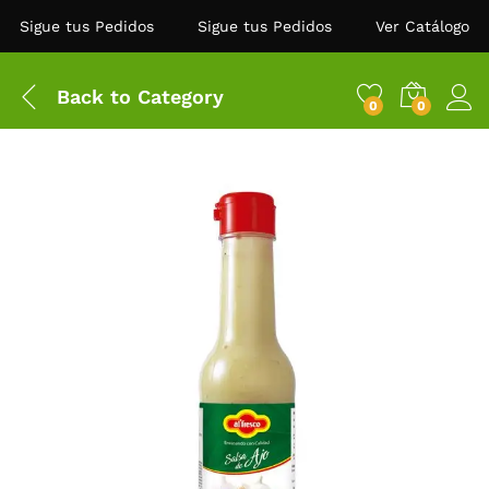
Sigue tus Pedidos
Sigue tus Pedidos
Ver Catálogo
Back to
Category
0
0