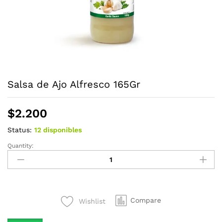
Salsa de Ajo Alfresco 165Gr
$
2.200
Status:
12 disponibles
Quantity:
Salsa
de
Ajo
Alfresco
165Gr
Compare
Wishlist
quantity