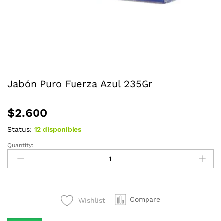
Jabón Puro Fuerza Azul 235Gr
$
2.600
Status:
12 disponibles
Quantity:
Jabón
Puro
Fuerza
Azul
235Gr
Compare
Wishlist
quantity