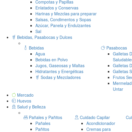
Compotas y Papillas
Enlatados y Conservas
Harinas y Mezclas para preparar
Salsas, Condimentos y Sopas
Azúcar, Panela y Endulzantes
Sal
Bebidas, Pasabocas y Dulces
Bebidas
Pasabocas
Agua
Galletas D
Bebidas en Polvo
Saludable
Jugos, Gaseosas y Maltas
Galletas 
Hidratantes y Energéticas
Galletas 
Sodas y Mezcladores
Frutos Se
Mermelad
Untar
Mercado
Huevos
Salud y Belleza
Pañales y Pañitos
Cuidado Capilar
Cui
Pañales
Acondicionador
Pañitos
Cremas para