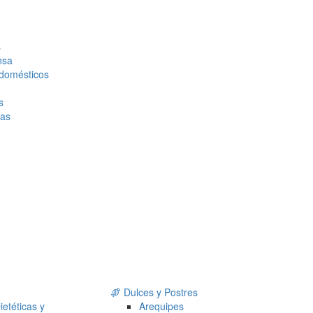
s
nsa
domésticos
s
as
Dulces y Postres
ietéticas y
Arequipes