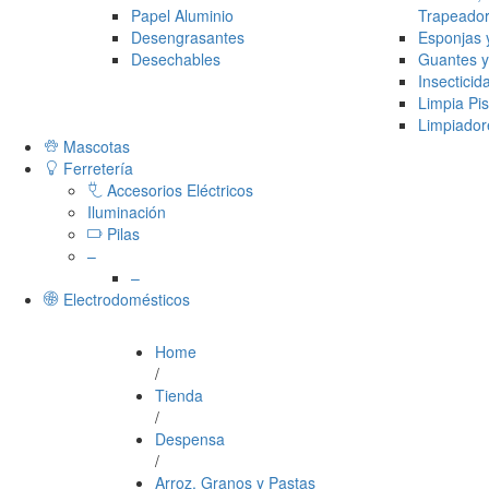
Papel Aluminio
Trapeado
Desengrasantes
Esponjas y
Desechables
Guantes y
Insecticid
Limpia Pi
Limpiador
Mascotas
Ferretería
Accesorios Eléctricos
Iluminación
Pilas
–
–
Electrodomésticos
Home
/
Tienda
/
Despensa
/
Arroz, Granos y Pastas