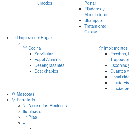
Húmedos
Peinar
Fijadores y
Modeladores
Shampoo
Tratamiento
Capilar
Limpieza del Hogar
Cocina
Implementos p
Servilletas
Escobas,
Papel Aluminio
Trapeado
Desengrasantes
Esponjas y
Desechables
Guantes y
Insecticid
Limpia Pi
Limpiador
Mascotas
Ferretería
Accesorios Eléctricos
Iluminación
Pilas
–
–