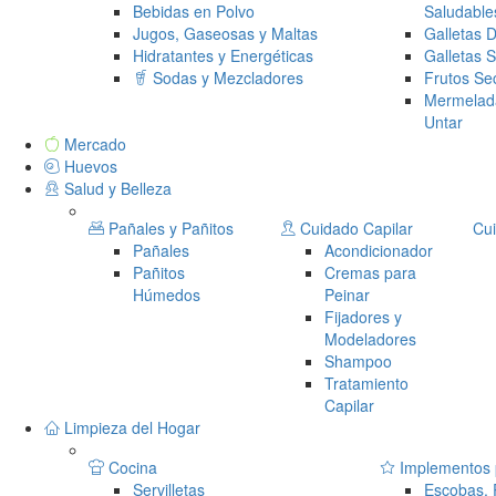
Bebidas en Polvo
Saludable
Jugos, Gaseosas y Maltas
Galletas 
Hidratantes y Energéticas
Galletas 
Sodas y Mezcladores
Frutos Se
Mermelad
Untar
Mercado
Huevos
Salud y Belleza
Pañales y Pañitos
Cuidado Capilar
Cui
Pañales
Acondicionador
Pañitos
Cremas para
Húmedos
Peinar
Fijadores y
Modeladores
Shampoo
Tratamiento
Capilar
Limpieza del Hogar
Cocina
Implementos p
Servilletas
Escobas,