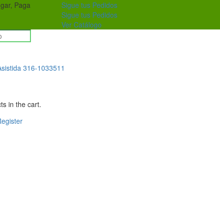
ogar, Paga
Sigue tus Pedidos
Sigue tus Pedidos
Ver Catálogo
sistida
316-1033511
s in the cart.
egister