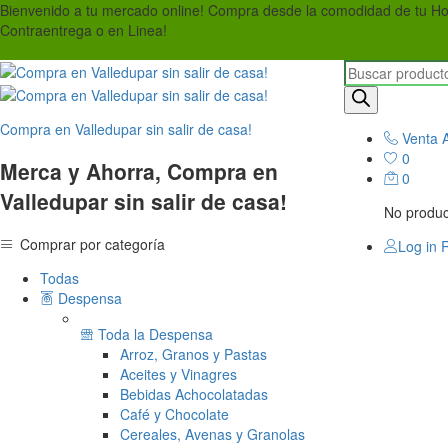
Bienvenido a tu mercado online! Compra desde la comodidad de tu H
Contraentrega o en Linea!
Búsqueda
de
productos
Compra en Valledupar sin salir de casa!
Venta A
0
Merca y Ahorra, Compra en
0
Valledupar sin salir de casa!
No product
Comprar por categoría
Log in
R
Todas
Despensa
Toda la Despensa
Arroz, Granos y Pastas
Aceites y Vinagres
Bebidas Achocolatadas
Café y Chocolate
Cereales, Avenas y Granolas