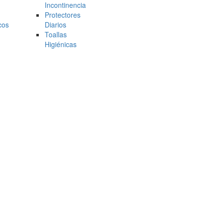
Incontinencia
Protectores
cos
Diarios
Toallas
l
Higiénicas