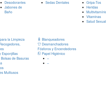
Desodorantes
Sedas Dentales
Gripa-Tos
Jabones de
Heridas
Baño
Multivitamíni
Vitaminas
Salud Sexua
ara la Limpieza
Blanqueadores
 Recogedores,
Desmanchadores
res
Fósforos y Encendedores
 Esponjillas
Papel Higiénico
 Bolsas de Basuras
–
as
–
sos
es Multiusos