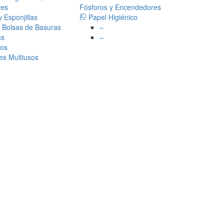
res
Fósforos y Encendedores
 Esponjillas
Papel Higiénico
 Bolsas de Basuras
–
as
–
sos
es Multiusos