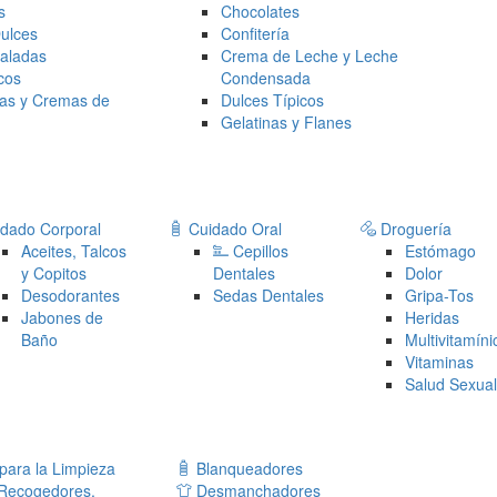
s
Chocolates
Dulces
Confitería
Saladas
Crema de Leche y Leche
cos
Condensada
as y Cremas de
Dulces Típicos
Gelatinas y Flanes
dado Corporal
Cuidado Oral
Droguería
Aceites, Talcos
Cepillos
Estómago
y Copitos
Dentales
Dolor
Desodorantes
Sedas Dentales
Gripa-Tos
Jabones de
Heridas
Baño
Multivitamíni
Vitaminas
Salud Sexua
ara la Limpieza
Blanqueadores
 Recogedores,
Desmanchadores