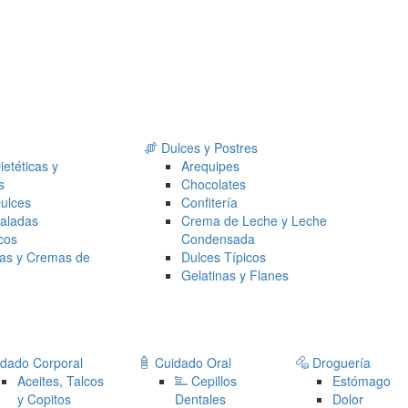
Dulces y Postres
ietéticas y
Arequipes
s
Chocolates
Dulces
Confitería
Saladas
Crema de Leche y Leche
cos
Condensada
as y Cremas de
Dulces Típicos
Gelatinas y Flanes
dado Corporal
Cuidado Oral
Droguería
Aceites, Talcos
Cepillos
Estómago
y Copitos
Dentales
Dolor