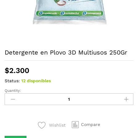
Detergente en Plovo 3D Multiusos 250Gr
$
2.300
Status:
12 disponibles
Quantity:
Detergente
en
Plovo
3D
Multiusos
Compare
Wishlist
250Gr
quantity