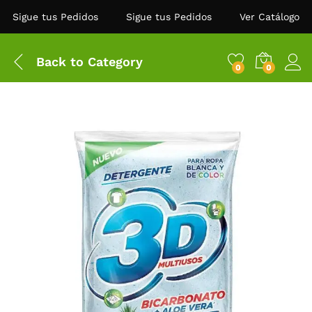
Sigue tus Pedidos
Sigue tus Pedidos
Ver Catálogo
Back to
Category
0
0