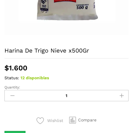
Harina De Trigo Nieve x500Gr
$
1.600
Status:
12 disponibles
Quantity:
Harina
De
Trigo
Nieve
x500Gr
Compare
Wishlist
quantity