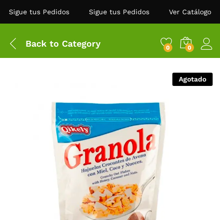
Sigue tus Pedidos
Sigue tus Pedidos
Ver Catálogo
Back to
Category
0
0
Agotado