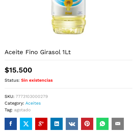
Aceite Fino Girasol 1Lt
$
15.500
Status:
Sin existencias
SKU:
7773103000279
Category:
Aceites
Tag:
agotado