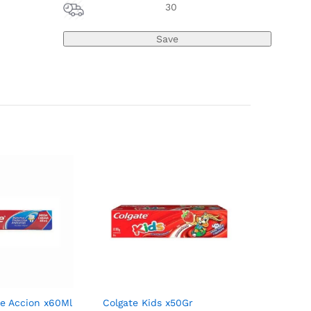
30
le Accion x60Ml
Colgate Kids x50Gr