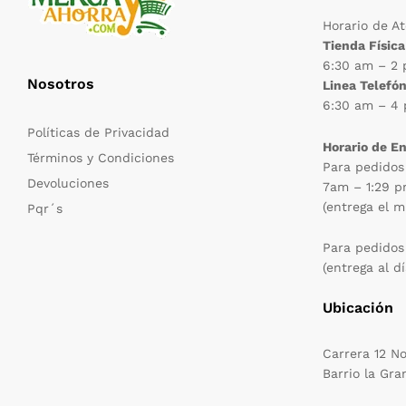
Horario de A
Tienda Física
6:30 am – 2
Nosotros
Linea Telefón
6:30 am – 4
Políticas de Privacidad
Horario de E
Términos y Condiciones
Para pedidos
Devoluciones
7am – 1:29 
(entrega el m
Pqr´s
Para pedidos
(entrega al dí
Ubicación
Carrera 12 N
Barrio la Gra