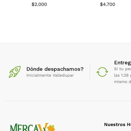
$
2.000
$
4.700
Entreg
Dónde despachamos?
Si tu pe
Inicialmente Valledupar
las 1:29
mismo d
Nuestros H