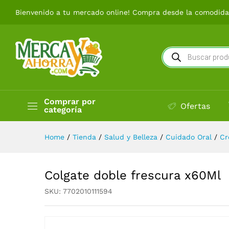
Colgate doble frescura x60M
Bienvenido a tu mercado online! Compra desde la comodidad
Búsqueda
de
productos
Comprar por
Ofertas
categoría
Home
/
Tienda
/
Salud y Belleza
/
Cuidado Oral
/
Cr
Colgate doble frescura x60Ml
SKU:
7702010111594