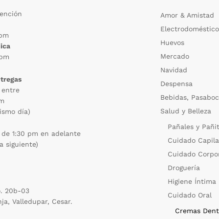
tención
Amor & Amistad
Electrodoméstico
 pm
Huevos
ica
Mercado
 pm
Navidad
ntregas
Despensa
 entre
Bebidas, Pasaboc
pm
Salud y Belleza
ismo día)
Pañales y Pañi
 de 1:30 pm en adelante
Cuidado Capila
a siguiente)
Cuidado Corpo
Droguería
Higiene Íntima
o. 20b-03
Cuidado Oral
nja, Valledupar, Cesar.
Cremas Dent