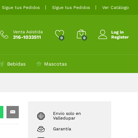
$
3.300
Añadir al carrito
Sigue tus Pedidos
Sigue tus Pedidos
Ver Catálogo
Venta Asistida
Log in
316-1033511
Register
0
0
Bebidas
Mascotas
Envío solo en
Valledupar
Garantía