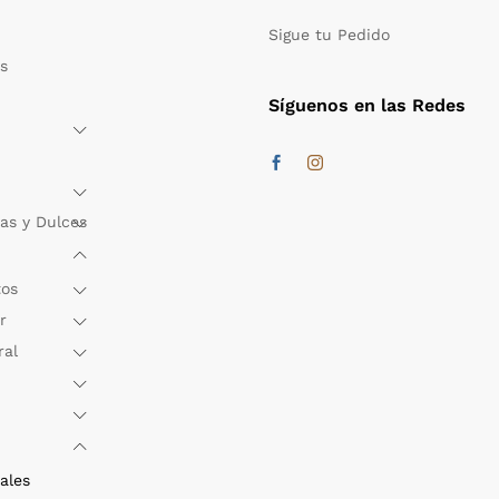
Sigue tu Pedido
s
Síguenos en las Redes
as y Dulces
tos
r
ral
ales