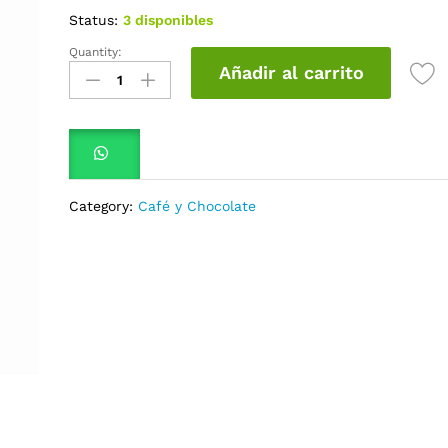
Status:
3 disponibles
Quantity:
Colcafe
Añadir al carrito
Vainilla
x50Gr
quantity
Category:
Café y Chocolate