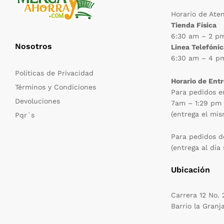
Horario de Ate
Tienda Física
6:30 am – 2 p
Nosotros
Linea Telefóni
6:30 am – 4 p
Políticas de Privacidad
Horario de Ent
Términos y Condiciones
Para pedidos e
Devoluciones
7am – 1:29 pm
(entrega el mis
Pqr´s
Para pedidos d
(entrega al día 
Ubicación
Carrera 12 No.
Barrio la Granj