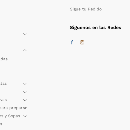
Sigue tu Pedido
Síguenos en las Redes
adas
stas
rvas
para preparar
os y Sopas
s