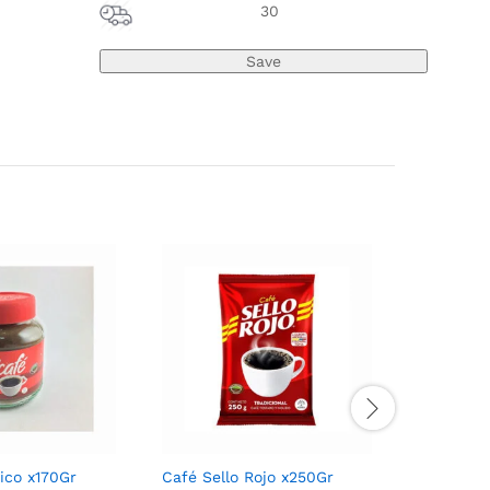
30
ico x170Gr
Café Sello Rojo x250Gr
Colcafe 