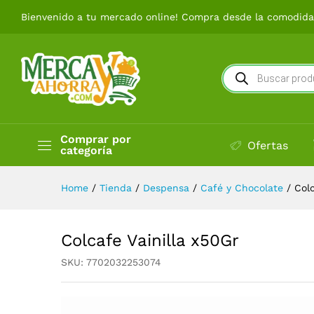
Colcafe Vainilla x50Gr
Bienvenido a tu mercado online! Compra desde la comodidad
Búsqueda
de
productos
Comprar por
Ofertas
categoría
Home
/
Tienda
/
Despensa
/
Café y Chocolate
/
Colc
Colcafe Vainilla x50Gr
SKU:
7702032253074