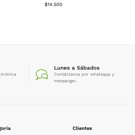
Clasico6 
$
14.500
$
11.000
Lunes a Sábados
ctrónica
Contáctanos por whatsapp y
messenger.
oría
Clientes