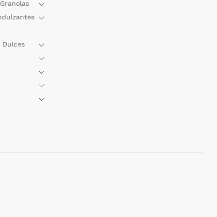
 Granolas
ndulzantes
 Dulces