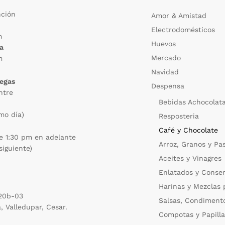
nción
Amor & Amistad
Electrodomésticos
m
Huevos
ca
Mercado
m
Navidad
regas
Despensa
ntre
Bebidas Achocolat
mo día)
Resposteria
Café y Chocolate
e 1:30 pm en adelante
Arroz, Granos y Pa
siguiente)
Aceites y Vinagres
Enlatados y Conse
Harinas y Mezclas 
 20b-03
Salsas, Condiment
a, Valledupar, Cesar.
Compotas y Papilla