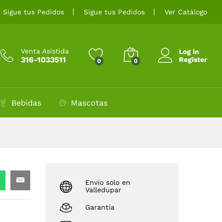
$
10.500
Añadir al carrito
Sigue tus Pedidos
Sigue tus Pedidos
Ver Catálogo
Venta Asistida
Log in
316-1033511
Register
0
0
Bebidas
Mascotas
Envío solo en
Valledupar
Garantía