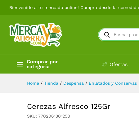
Bienvenido a tu mercado online! Compra desde la comodidad
Cerezas Alfresco 125Gr
Búsqueda
de
productos
Comprar por
Ofertas
categoría
Home
/
Tienda
/
Despensa
/
Enlatados y Conservas
Cerezas Alfresco 125Gr
SKU:
7702061301258