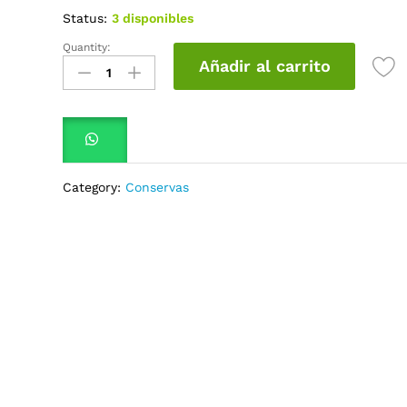
Status:
3 disponibles
Quantity:
Cerezas
Añadir al carrito
Alfresco
125Gr
quantity
Category:
Conservas