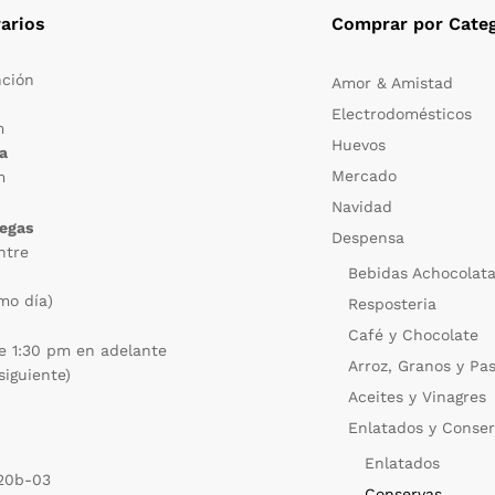
arios
Comprar por Categ
nción
Amor & Amistad
Electrodomésticos
m
Huevos
a
Mercado
m
Navidad
regas
Despensa
ntre
Bebidas Achocolat
mo día)
Resposteria
Café y Chocolate
e 1:30 pm en adelante
Arroz, Granos y Pa
siguiente)
Aceites y Vinagres
Enlatados y Conse
Enlatados
 20b-03
Conservas