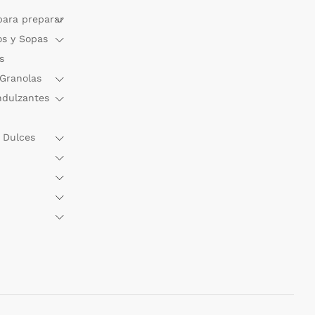
para preparar
os y Sopas
s
 Granolas
ndulzantes
 Dulces