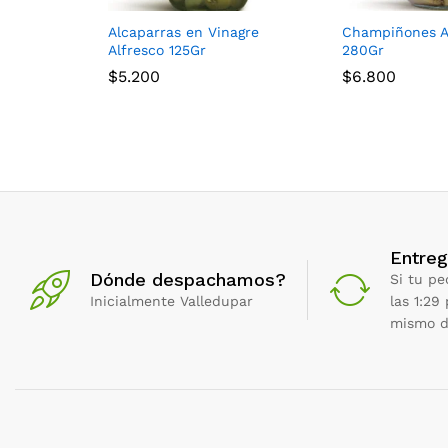
Alcaparras en Vinagre
Champiñones A
Alfresco 125Gr
280Gr
$
5.200
$
6.800
Entreg
Dónde despachamos?
Si tu pe
Inicialmente Valledupar
las 1:29
mismo d