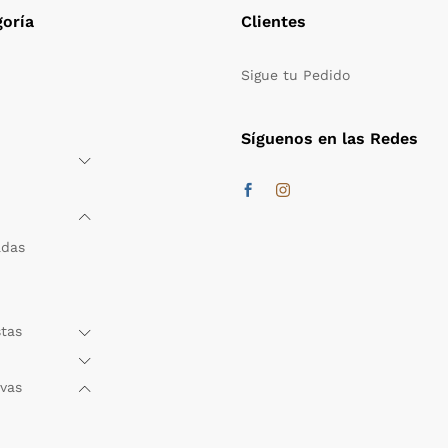
oría
Clientes
Sigue tu Pedido
Síguenos en las Redes
adas
stas
rvas