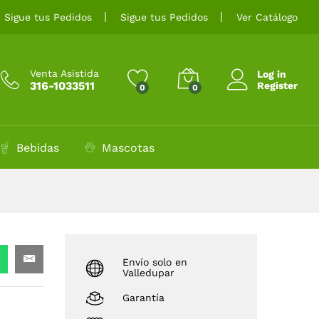
$
6.300
Añadir al carrito
Sigue tus Pedidos
Sigue tus Pedidos
Ver Catálogo
Venta Asistida
Log in
316-1033511
Register
0
0
Bebidas
Mascotas
Envío solo en
Valledupar
Garantía