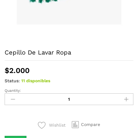
Cepillo De Lavar Ropa
$
2.000
Status:
11 disponibles
Quantity:
Cepillo
De
Lavar
Ropa
quantity
Compare
Wishlist