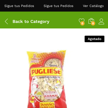
Sigue tus Pedidos
Sigue tus Pedidos
Ver Catálogo
Back to
Category
0
0
Agotado