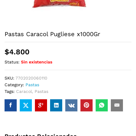
Pastas Caracol Pugliese x1000Gr
$
4.800
Status:
Sin existencias
SKU:
7702020060110
Category:
Pastas
Tags:
Caracol
,
Pastas