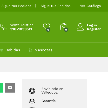
$
4.500
Añadir al carrito
Sigue tus Pedidos
Sigue tus Pedidos
Ver Catálogo
$
5.000
Venta Asistida
Log in
316-1033511
Register
0
0
Bebidas
Mascotas
Envío solo en
Valledupar
Garantía