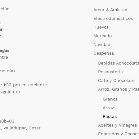
nción
Amor & Amistad
Electrodomésticos
m
Huevos
ca
Mercado
m
Navidad
regas
Despensa
ntre
Bebidas Achocolat
mo día)
Resposteria
Café y Chocolate
e 1:30 pm en adelante
Arroz, Granos y Pa
siguiente)
Granos
Arroz
Pastas
 20b-03
Aceites y Vinagres
a, Valledupar, Cesar.
Enlatados y Conse