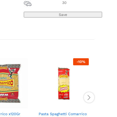
30
-
10
%
rico x120Gr
Pasta Spaghetti Comarrico
Pastas La