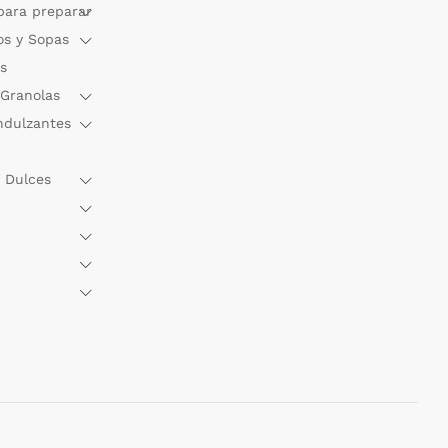
para preparar
os y Sopas
s
 Granolas
ndulzantes
 Dulces