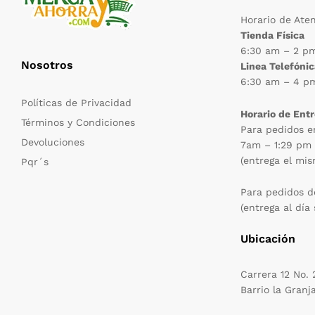
Horario de Ate
Tienda Física
6:30 am – 2 p
Nosotros
Linea Telefóni
6:30 am – 4 p
Políticas de Privacidad
Horario de Ent
Términos y Condiciones
Para pedidos e
Devoluciones
7am – 1:29 pm
(entrega el mis
Pqr´s
Para pedidos d
(entrega al día 
Ubicación
Carrera 12 No.
Barrio la Granj