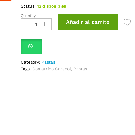
Status:
12 disponibles
Quantity:
Pastas
Añadir al carrito
Caracol
Comarrico
x1000Gr
quantity
Category:
Pastas
Tags:
Comarrico Caracol
,
Pastas