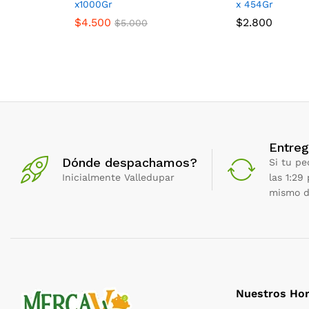
x1000Gr
x 454Gr
$
4.500
$
2.800
$
5.000
Entreg
Dónde despachamos?
Si tu pe
Inicialmente Valledupar
las 1:29
mismo d
Nuestros Hor