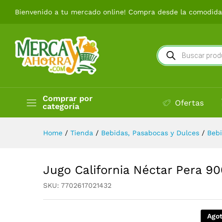
Jugo California Néctar Pera 
Bienvenido a tu mercado online! Compra desde la comodidad
Búsqueda
de
productos
Comprar por
Ofertas
categoría
Home
/
Tienda
/
Bebidas, Pasabocas y Dulces
/
Beb
Jugo California Néctar Pera 9
SKU:
7702617021432
Ago