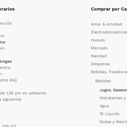
rarios
Comprar por Ca
ención
Amor & Amistad
Electrodoméstico
pm
Huevos
ica
Mercado
pm
Navidad
tregas
Despensa
entre
Bebidas, Pasaboca
m
ismo día)
Bebidas
Jugos, Gaseos
 de 1:30 pm en adelante
Hidratantes y
a siguiente)
Agua
Té Liquido
Sodas y Mezc
. 20b-03