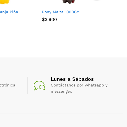
anja Piña
Pony Malta 1000Cc
Jugo Hit 
$
3.600
$
2.800
Lunes a Sábados
ctrónica
Contáctanos por whatsapp y
messenger.