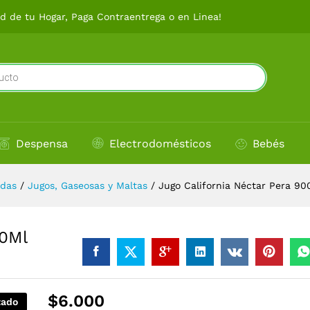
900Ml
 de tu Hogar, Paga Contraentrega o en Linea!
Despensa
Electrodomésticos
Bebés
idas
/
Jugos, Gaseosas y Maltas
/
Jugo California Néctar Pera 90
00Ml
$
6.000
tado