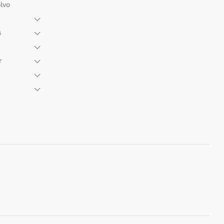
lvo
s
r