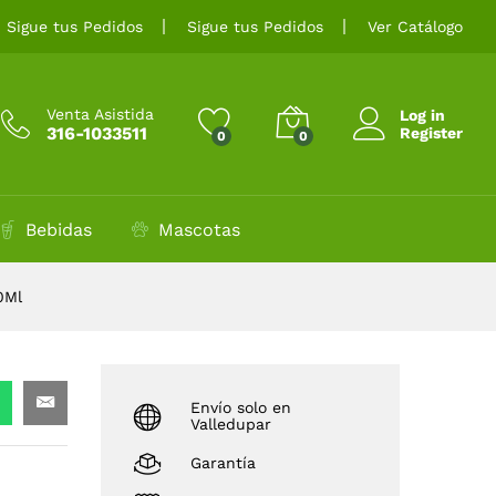
$
6.000
Sigue tus Pedidos
Sigue tus Pedidos
Ver Catálogo
Venta Asistida
Log in
316-1033511
Register
0
0
Bebidas
Mascotas
0Ml
Envío solo en
Valledupar
Garantía