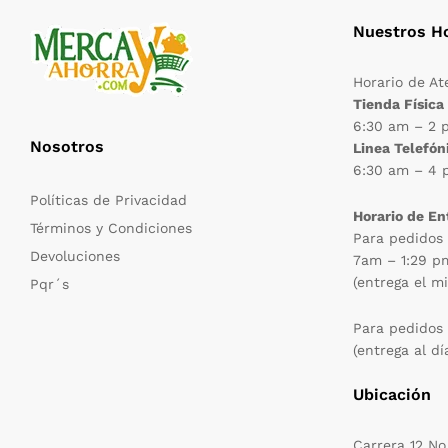
Nuestros Ho
Horario de At
Tienda Física
6:30 am – 2 
Nosotros
Linea Telefón
6:30 am – 4 
Políticas de Privacidad
Horario de En
Términos y Condiciones
Para pedidos 
Devoluciones
7am – 1:29 p
(entrega el m
Pqr´s
Para pedidos
(entrega al dí
Ubicación
Carrera 12 No