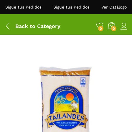
Sigue tus Pedidos
Sigue tus Pedidos
Ver Catálogo
Back to
Category
0
0