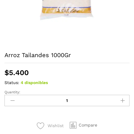
Arroz Tailandes 1000Gr
$
5.400
Status:
4 disponibles
Quantity:
Arroz
Tailandes
1000Gr
quantity
Compare
Wishlist