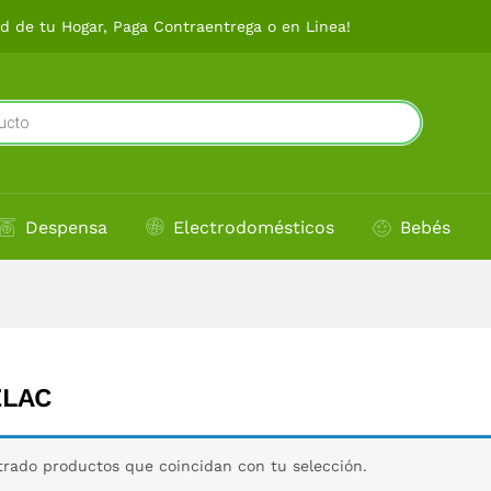
 de tu Hogar, Paga Contraentrega o en Linea!
Despensa
Electrodomésticos
Bebés
ELAC
rado productos que coincidan con tu selección.