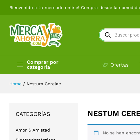
Bienvenido a tu mercado online! Compra desde la comodidad
Búsqueda
de
productos
Comprar por
Ofertas
categoría
Home
/
Nestum Cerelac
NESTUM CER
CATEGORÍAS
Amor & Amistad
No se han encont