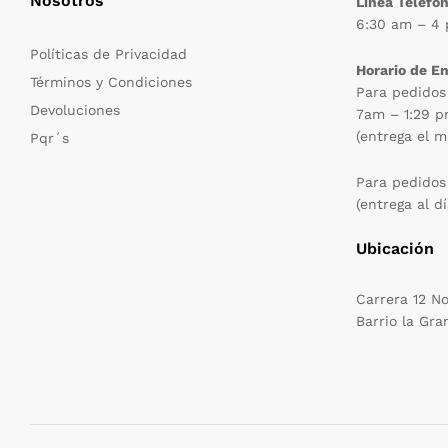
Nosotros
Linea Telefón
6:30 am – 4
Políticas de Privacidad
Horario de E
Términos y Condiciones
Para pedidos
Devoluciones
7am – 1:29 
(entrega el m
Pqr´s
Para pedidos
(entrega al dí
Ubicación
Carrera 12 N
Barrio la Gra