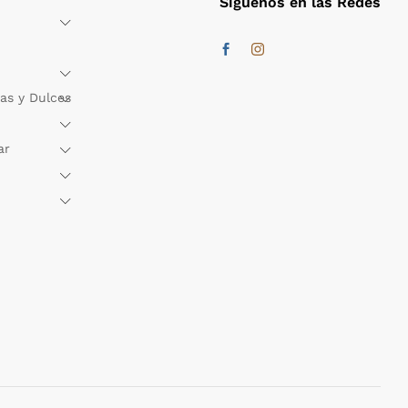
Síguenos en las Redes
as y Dulces
ar