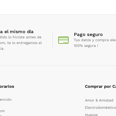
a el mismo día
Pago seguro
dido lo hiciste antes de
Tus datos y compra ele
 pm, te lo entregamos el
100% segura !
ía.
orarios
Comprar por C
tención
Amor & Amistad
Electrodoméstico
 pm
Huevos