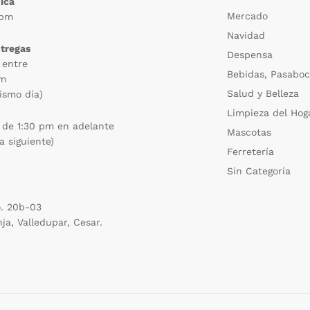
ica
Mercado
 pm
Navidad
ntregas
Despensa
 entre
Bebidas, Pasaboc
pm
Salud y Belleza
ismo día)
Limpieza del Hog
 de 1:30 pm en adelante
Mascotas
a siguiente)
Ferretería
Sin Categoría
o. 20b-03
nja, Valledupar, Cesar.