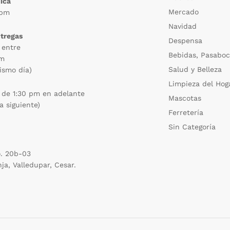
ica
Mercado
 pm
Navidad
ntregas
Despensa
 entre
Bebidas, Pasaboc
pm
Salud y Belleza
ismo día)
Limpieza del Hog
 de 1:30 pm en adelante
Mascotas
a siguiente)
Ferretería
Sin Categoría
o. 20b-03
nja, Valledupar, Cesar.