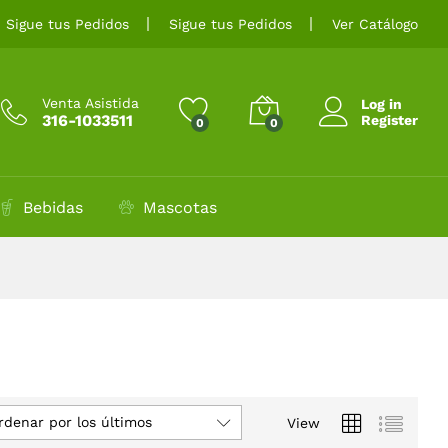
Sigue tus Pedidos
Sigue tus Pedidos
Ver Catálogo
Venta Asistida
Log in
316-1033511
Register
0
0
Bebidas
Mascotas
rdenar por los últimos
View