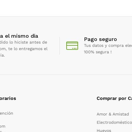
a el mismo día
Pago seguro
dido lo hiciste antes de
Tus datos y compra ele
 pm, te lo entregamos el
100% segura !
ía.
orarios
Comprar por C
tención
Amor & Amistad
Electrodoméstico
 pm
Huevos