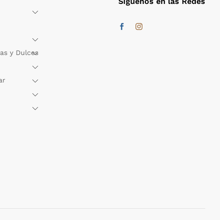
Síguenos en las Redes
as y Dulces
ar