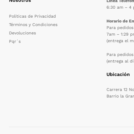
Nosotros
Linea Telefón
6:30 am – 4
Políticas de Privacidad
Horario de E
Términos y Condiciones
Para pedidos
Devoluciones
7am – 1:29 
(entrega el m
Pqr´s
Para pedidos
(entrega al dí
Ubicación
Carrera 12 N
Barrio la Gra