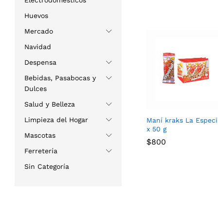
Electrodomésticos
Huevos
Mercado
Navidad
Despensa
Bebidas, Pasabocas y
Dulces
Salud y Belleza
Limpieza del Hogar
Maní kraks La Especi
x 50 g
Mascotas
$
$
800
800
Ferretería
Sin Categoría