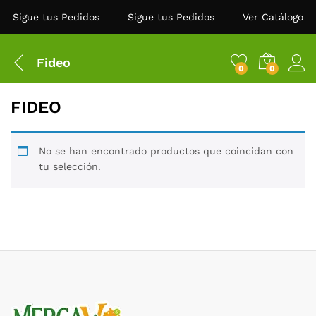
Sigue tus Pedidos
Sigue tus Pedidos
Ver Catálogo
Fideo
0
0
FIDEO
No se han encontrado productos que coincidan con
tu selección.