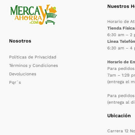
Nuestros H
Horario de A
Tienda Física
6:30 am – 2
Nosotros
Linea Telefón
6:30 am – 4
Políticas de Privacidad
Horario de E
Términos y Condiciones
Para pedidos
Devoluciones
7am – 1:29 
(entrega el m
Pqr´s
Para pedidos
(entrega al dí
Ubicación
Carrera 12 N