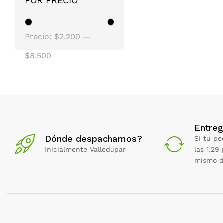
POR PRECIO
Precio
Precio
Precio:
$2.200
—
mínimo
máximo
$8.500
Entreg
Dónde despachamos?
Si tu pe
Inicialmente Valledupar
las 1:29
mismo d