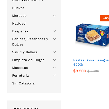
Electrodomésticos
Huevos
Mercado
-
6
Navidad
Despensa
Bebidas, Pasabocas y
Dulces
Salud y Belleza
Limpieza del Hogar
Pastas Doria Lasagna
400Gr
Mascotas
$
$
8.500
8.500
$
$
9.000
9.000
Ferretería
Sin Categoría