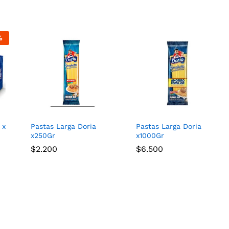
%
 x
Pastas Larga Doria
Pastas Larga Doria
x250Gr
x1000Gr
$
$
2.200
2.200
$
$
6.500
6.500