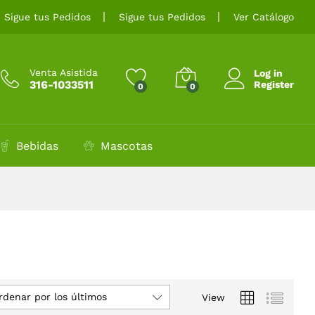
Sigue tus Pedidos
Sigue tus Pedidos
Ver Catálogo
Venta Asistida
Log in
316-1033511
Register
0
0
Bebidas
Mascotas
rdenar por los últimos
View