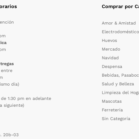
orarios
Comprar por C
tención
Amor & Amistad
Electrodoméstico
 pm
Huevos
ica
Mercado
 pm
Navidad
ntregas
Despensa
 entre
Bebidas, Pasaboc
pm
Salud y Belleza
ismo día)
Limpieza del Hog
 de 1:30 pm en adelante
Mascotas
a siguiente)
Ferretería
Sin Categoría
o. 20b-03