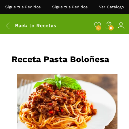
Sigue tus Pedidos
Sigue tus Pedidos
Ver Catálogo
Back to
Recetas
0
0
Receta Pasta Boloñesa